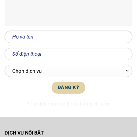
*Cam kết bảo mật thông tin khách hàng
DỊCH VỤ NỔI BẬT