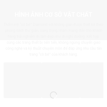
HÌNH ẢNH CƠ SỞ VẬT CHẤT
Thẩm mỹ “cô bé” Diamond với không gian được thiết kế theo
phong cách thư giãn, sang trọng nhằm mang đến cho khách
hàng trải nghiệm đi làm đẹp như đi nghỉ dưỡng. Kết hợp
cùng các trang thiết bị tiên tiến, không ngừng chuyển giao
công nghệ và kỹ thuật chuyên môn để đáp ứng nhu cầu tân
trang “cô bé” của khách hàng.
Sảnh chờ
Phòng khám
Phòng điều