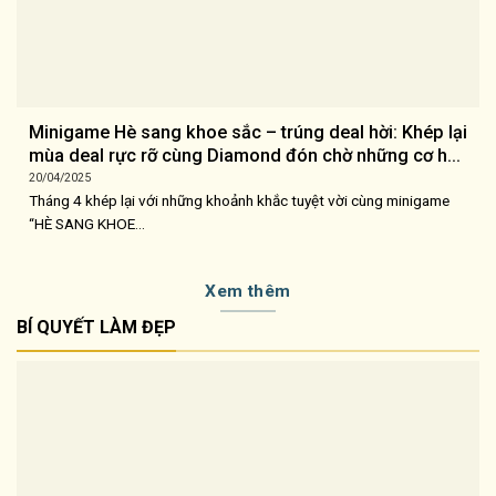
Minigame Hè sang khoe sắc – trúng deal hời: Khép lại
mùa deal rực rỡ cùng Diamond đón chờ những cơ hội
mới
20/04/2025
Tháng 4 khép lại với những khoảnh khắc tuyệt vời cùng minigame
“HÈ SANG KHOE...
Xem thêm
BÍ QUYẾT LÀM ĐẸP