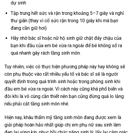
dự sinh
Tập trung hết sức và rặn trong khoảng 5–7 giây và nghỉ
thư giãn (thay vì cố sức rặn trong 10 giây khi mà bạn
đang cần giữ hơi)
Hãy nhờ bác sĩ hoặc nữ hộ sinh giữ chặt đáy chậu của
bạn khi đầu của em bé vừa ra ngoài để bé không xổ ra
quá nhanh gây rách tầng sinh môn.
Tuy nhiên, việc có thực hiện phương pháp này hay không sẽ
còn phụ thuộc vào rất nhiều yếu tố và bác sĩ sẽ là người
quyết định trong quá trình sinh hoặc trong phòng sinh khi
đầu em bé vừa ra ngoài. Vì cách này cũng khá phổ biến và
đôi khi là vô cùng cần thiết nên bạn cũng đừng quá lo lắng
nếu phải cắt tầng sinh môn nhé.
Hiện nay, khâu thẩm mỹ tầng sinh môn đang được xem là
giải pháp hoàn hảo nhất giúp chị em phụ nữ sau sinh làm
đẹp lại vùng kín, phục hồi chức năng sinh lý, lấy lại cảm giác