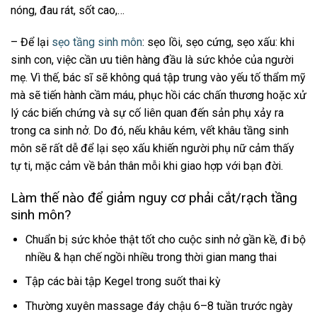
nóng, đau rát, sốt cao,…
– Để lại
sẹo tầng sinh môn
: sẹo lồi, sẹo cứng, sẹo xấu: khi
sinh con, việc cần ưu tiên hàng đầu là sức khỏe của người
mẹ. Vì thế, bác sĩ sẽ không quá tập trung vào yếu tố thẩm mỹ
mà sẽ tiến hành cầm máu, phục hồi các chấn thương hoặc xử
lý các biến chứng và sự cố liên quan đến sản phụ xảy ra
trong ca sinh nở. Do đó, nếu khâu kém, vết khâu tầng sinh
môn sẽ rất dễ để lại sẹo xấu khiến người phụ nữ cảm thấy
tự ti, mặc cảm về bản thân mỗi khi giao hợp với bạn đời.
Làm thế nào để giảm nguy cơ phải cắt/rạch tầng
sinh môn?
Chuẩn bị sức khỏe thật tốt cho cuộc sinh nở gần kề, đi bộ
nhiều & hạn chế ngồi nhiều trong thời gian mang thai
Tập các bài tập Kegel trong suốt thai kỳ
Thường xuyên massage đáy chậu 6–8 tuần trước ngày