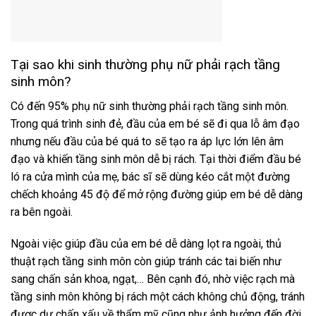
Tại sao khi sinh thường phụ nữ phải rạch tầng
sinh môn?
Có đến 95% phụ nữ sinh thường phải
rạch tầng sinh môn.
Trong quá trình sinh đẻ, đầu của em bé sẽ đi qua lỗ âm đạo
nhưng nếu đầu của bé quá to sẽ tạo ra áp lực lớn lên âm
đạo và khiến tầng sinh môn dễ bị rách. Tại thời điểm đầu bé
ló ra cửa mình của mẹ, bác sĩ sẽ dùng kéo cắt một đường
chếch khoảng 45 độ để mở rộng đường giúp em bé dễ dàng
ra bên ngoài.
Ngoài việc giúp đầu của em bé dễ dàng lọt ra ngoài, thủ
thuật rạch tầng sinh môn còn giúp tránh các tai biến như
sang chấn sản khoa, ngạt,… Bên cạnh đó, nhờ việc rạch mà
tầng sinh môn không bị rách một cách không chủ động, tránh
được dư chấn xấu về thẩm mỹ cũng như ảnh hưởng đến đời