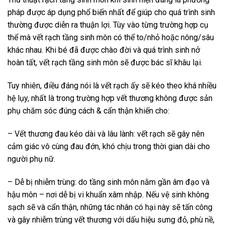
pháp được áp dụng phổ biến nhất để giúp cho quá trình sinh
thường được diễn ra thuận lợi. Tùy vào từng trường hợp cụ
thể mà vết rạch tầng sinh môn có thể to/nhỏ hoặc nông/sâu
khác nhau. Khi bé đã được chào đời và quá trình sinh nở
hoàn tất, vết rạch tầng sinh môn sẽ được bác sĩ khâu lại.
Tuy nhiên, điều đáng nói là vết rạch ấy sẽ kéo theo khá nhiều
hệ lụy, nhất là trong trường hợp vết thương không được sản
phụ chăm sóc đúng cách & cẩn thận khiến cho:
– Vết thương đau kéo dài và lâu lành: vết rạch sẽ gây nên
cảm giác vô cùng đau đớn, khó chịu trong thời gian dài cho
người phụ nữ.
– Dễ bị nhiễm trùng: do tầng sinh môn nằm gần âm đạo và
hậu môn – nơi dễ bị vi khuẩn xâm nhập. Nếu vệ sinh không
sạch sẽ và cẩn thận, những tác nhân có hại này sẽ tấn công
và gây nhiễm trùng vết thương với dấu hiệu sưng đỏ, phù nề,