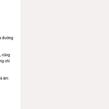
ua đường
, cũng
ng chỉ
và âm