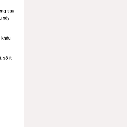
ương sau
u này
n khâu
 số ít