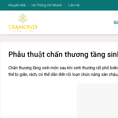
Chuyển
Khuyến Mãi
Hệ Thống Chi Nhánh
Liên Hệ
đến
nội
Gi
dung
Phẫu thuật chấn thương tầng si
Chấn thương tầng sinh môn sau khi sinh thường rất phổ biến
thể bị giãn, rách, có thể dẫn đến rối loạn chức năng sàn chậu,