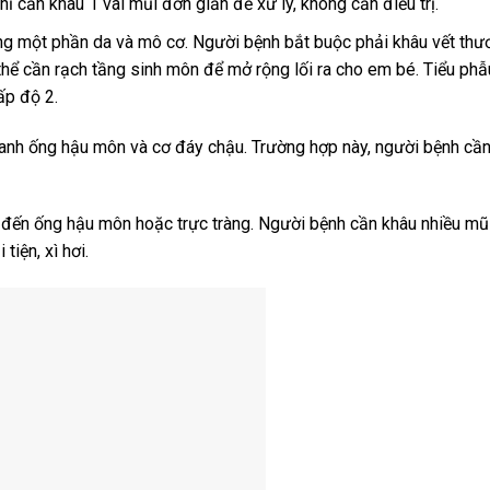
hỉ cần khâu 1 vài mũi đơn giản để xử lý, không cần điều trị.
ương một phần da và mô cơ. Người bệnh bắt buộc phải khâu vết th
thể cần rạch tầng sinh môn để mở rộng lối ra cho em bé. Tiểu phẫ
ấp độ 2.
quanh ống hậu môn và cơ đáy chậu. Trường hợp này, người bệnh cầ
 đến ống hậu môn hoặc trực tràng. Người bệnh cần khâu nhiều mũi,
tiện, xì hơi.