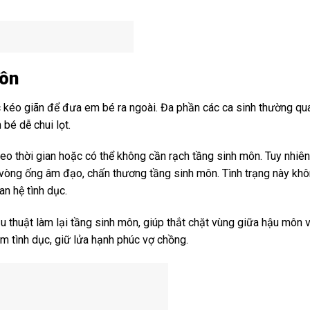
môn
iệc kéo giãn để đưa em bé ra ngoài. Đa phần các ca sinh thường q
bé dễ chui lọt.
heo thời gian hoặc có thể không cần rạch tầng sinh môn. Tuy nhiên
 vòng ống âm đạo, chấn thương tầng sinh môn. Tình trạng này khô
n hệ tình dục.
u thuật làm lại tầng sinh môn, giúp thắt chặt vùng giữa hậu môn 
ảm tình dục, giữ lửa hạnh phúc vợ chồng.