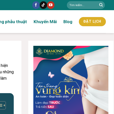
ng phẫu thuật
Khuyến Mãi
Blog
ĐẶT LỊCH
 hiện
au những
 làm