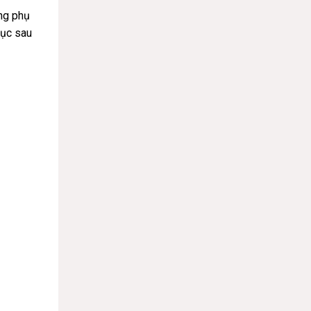
ụng phụ
hục sau