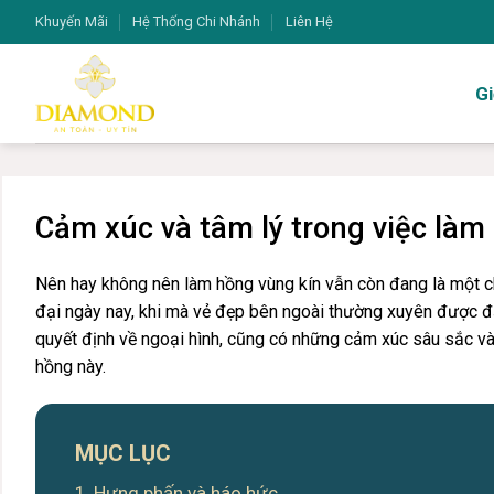
Chuyển
Khuyến Mãi
Hệ Thống Chi Nhánh
Liên Hệ
đến
nội
Gi
dung
Cảm xúc và tâm lý trong việc làm
Nên hay không nên làm hồng vùng kín vẫn còn đang là một chủ 
đại ngày nay, khi mà vẻ đẹp bên ngoài thường xuyên được đặ
quyết định về ngoại hình, cũng có những cảm xúc sâu sắc và 
hồng này.
MỤC LỤC
Hưng phấn và háo hức