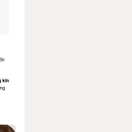
uốn
 kín
.
ơng