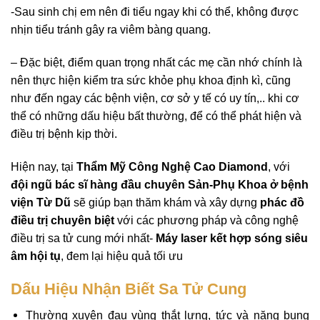
-Sau sinh chị em nên đi tiểu ngay khi có thể, không được
nhịn tiểu tránh gây ra viêm bàng quang.
– Đặc biệt, điểm quan trọng nhất các mẹ cần nhớ chính là
nên thực hiện kiểm tra sức khỏe phụ khoa định kì, cũng
như đến ngay các bệnh viện, cơ sở y tế có uy tín,.. khi cơ
thể có những dấu hiệu bất thường, để có thể phát hiện và
điều trị bệnh kịp thời.
Hiện nay, tại
Thẩm Mỹ Công Nghệ Cao Diamond
,
với
đội ngũ bác sĩ hàng đầu chuyên Sản-Phụ Khoa ở bệnh
viện Từ Dũ
sẽ giúp bạn thăm khám và xây dựng
phác đồ
điều trị chuyên biệt
với các phương pháp và công nghệ
điều trị sa tử cung mới nhất-
Máy laser kết hợp sóng siêu
âm hội tụ
, đem lại hiệu quả tối ưu
Dấu Hiệu Nhận Biết Sa Tử Cung
Thường xuyên đau vùng thắt lưng, tức và nặng bụng