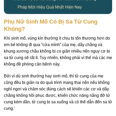
Pháp Mới Hiệu Quả Nhất Hiện Nay
Phụ Nữ Sinh Mổ Có Bị Sa Tử Cung
Không?
Khi sinh mổ, vùng kín thường ít chịu bị tổn thương hơn do
em bé không đi qua “cửa mình” của mẹ, dây chằng và
khung xương chậu không bị co giãn nhiều nên nguy cơ bị
sa tử cung sẽ rất ít. Tuy nhiên, không phải vì thế mà các mẹ
không đề phòng căn bệnh này.
Bởi vì dù sinh thường hay sinh mổ, thì tử cung của mẹ
cũng đều bị giãn ra do quá trình mang thai nên nếu không
nghỉ ngơi và chăm sóc đúng cách sẽ khiến các cơ và dây
chằng không hồi phục được, khiến chức năng nâng đỡ tử
cung kém dần, tử cung bị sa xuống và có thể dẫn đến sa tử
cung.’