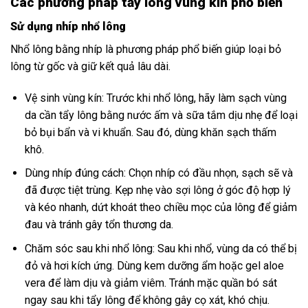
Các phương pháp tẩy lông vùng kín phổ biến
Sử dụng nhíp nhổ lông
Nhổ lông bằng nhíp là phương pháp phổ biến giúp loại bỏ
lông từ gốc và giữ kết quả lâu dài.
Vệ sinh vùng kín: Trước khi nhổ lông, hãy làm sạch vùng
da cần tẩy lông bằng nước ấm và sữa tắm dịu nhẹ để loại
bỏ bụi bẩn và vi khuẩn. Sau đó, dùng khăn sạch thấm
khô.
Dùng nhíp đúng cách: Chọn nhíp có đầu nhọn, sạch sẽ và
đã được tiệt trùng. Kẹp nhẹ vào sợi lông ở góc độ hợp lý
và kéo nhanh, dứt khoát theo chiều mọc của lông để giảm
đau và tránh gây tổn thương da.
Chăm sóc sau khi nhổ lông: Sau khi nhổ, vùng da có thể bị
đỏ và hơi kích ứng. Dùng kem dưỡng ẩm hoặc gel aloe
vera để làm dịu và giảm viêm. Tránh mặc quần bó sát
ngay sau khi tẩy lông để không gây cọ xát, khó chịu.