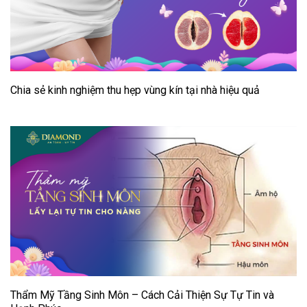
Chia sẻ kinh nghiệm thu hẹp vùng kín tại nhà hiệu quả
Thẩm Mỹ Tầng Sinh Môn – Cách Cải Thiện Sự Tự Tin và