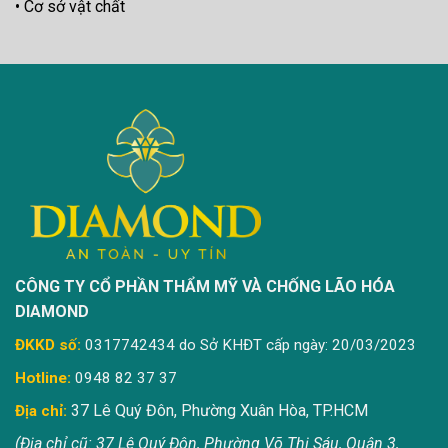
Cơ sở vật chất
CÔNG TY CỔ PHẦN THẨM MỸ VÀ CHỐNG LÃO HÓA
DIAMOND
ĐKKD số:
0317742434 do Sở KHĐT cấp ngày: 20/03/2023
Hotline:
0948 82 37 37
37 Lê Quý Đôn, Phường Xuân Hòa, TP.HCM
Địa chỉ:
(Địa chỉ cũ: 37 Lê Quý Đôn, Phường Võ Thị Sáu, Quận 3,