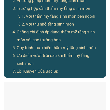
Phương pháp thẩm mỹ tầng sinh môn
Trường hợp cần thẩm mỹ tầng sinh môn
Với thẩm mỹ tầng sinh môn bên ngoài
Với thu nhỏ tầng sinh môn
Chống chỉ định áp dụng thẩm mỹ tầng sinh
môn với các trường hợp
Quy trình thực hiện thẩm mỹ tầng sinh môn
Ưu điểm vượt trội sau khi thẩm mỹ tầng
sinh môn
Lời Khuyên Của Bác Sĩ: