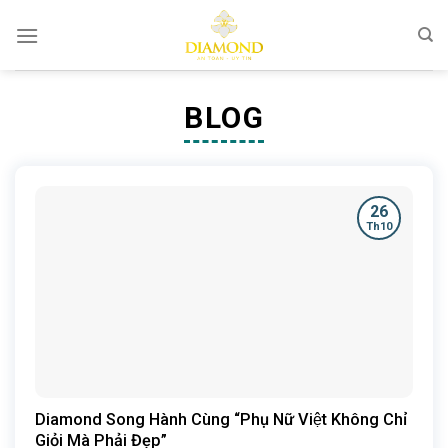
Chuyển
đến
nội
dung
BLOG
26
Th10
Diamond Song Hành Cùng “Phụ Nữ Việt Không Chỉ
Giỏi Mà Phải Đẹp”