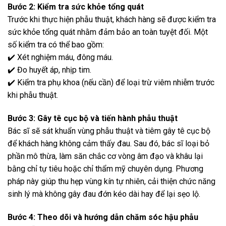
Bước 2: Kiểm tra sức khỏe tổng quát
Trước khi thực hiện phẫu thuật, khách hàng sẽ được kiểm tra
sức khỏe tổng quát nhằm đảm bảo an toàn tuyệt đối. Một
số kiểm tra có thể bao gồm:
✔️ Xét nghiệm máu, đông máu.
✔️ Đo huyết áp, nhịp tim.
✔️ Kiểm tra phụ khoa (nếu cần) để loại trừ viêm nhiễm trước
khi phẫu thuật.
Bước 3: Gây tê cục bộ và tiến hành phẫu thuật
Bác sĩ sẽ sát khuẩn vùng phẫu thuật và tiêm gây tê cục bộ
để khách hàng không cảm thấy đau. Sau đó, bác sĩ loại bỏ
phần mô thừa, làm săn chắc cơ vòng âm đạo và khâu lại
bằng chỉ tự tiêu hoặc chỉ thẩm mỹ chuyên dụng. Phương
pháp này giúp thu hẹp vùng kín tự nhiên, cải thiện chức năng
sinh lý mà không gây đau đớn kéo dài hay để lại sẹo lộ.
Bước 4: Theo dõi và hướng dẫn chăm sóc hậu phẫu