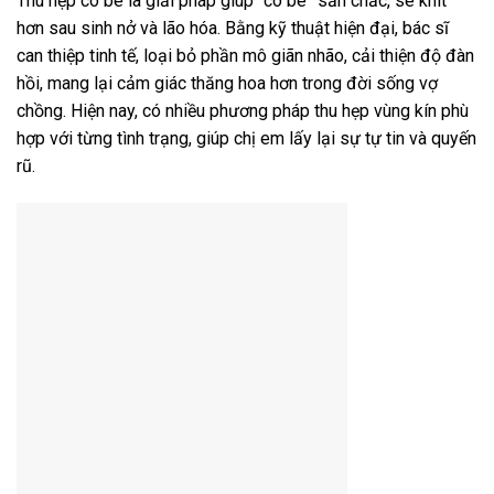
Thu hẹp cô bé là giải pháp giúp “cô bé” săn chắc, se khít
hơn sau sinh nở và lão hóa. Bằng kỹ thuật hiện đại, bác sĩ
can thiệp tinh tế, loại bỏ phần mô giãn nhão, cải thiện độ đàn
hồi, mang lại cảm giác thăng hoa hơn trong đời sống vợ
chồng. Hiện nay, có nhiều phương pháp thu hẹp vùng kín phù
hợp với từng tình trạng, giúp chị em lấy lại sự tự tin và quyến
rũ.