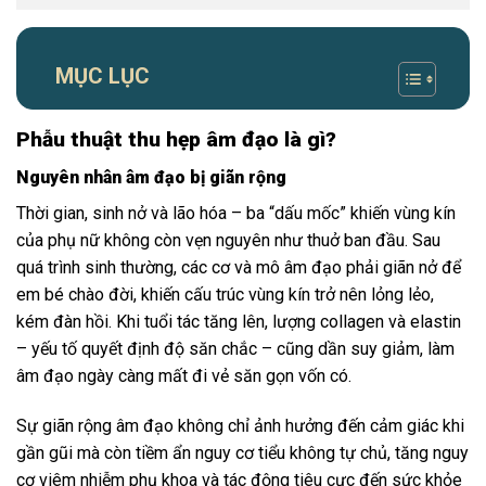
MỤC LỤC
Phẫu thuật thu hẹp âm đạo là gì?
Nguyên nhân âm đạo bị giãn rộng
Thời gian, sinh nở và lão hóa – ba “dấu mốc” khiến vùng kín
của phụ nữ không còn vẹn nguyên như thuở ban đầu. Sau
quá trình sinh thường, các cơ và mô âm đạo phải giãn nở để
em bé chào đời, khiến cấu trúc vùng kín trở nên lỏng lẻo,
kém đàn hồi. Khi tuổi tác tăng lên, lượng collagen và elastin
– yếu tố quyết định độ săn chắc – cũng dần suy giảm, làm
âm đạo ngày càng mất đi vẻ săn gọn vốn có.
Sự giãn rộng âm đạo không chỉ ảnh hưởng đến cảm giác khi
gần gũi mà còn tiềm ẩn nguy cơ tiểu không tự chủ, tăng nguy
cơ viêm nhiễm phụ khoa và tác động tiêu cực đến sức khỏe