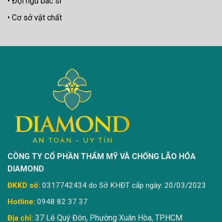
Đội ngũ bác sĩ
Cơ sở vật chất
CÔNG TY CỔ PHẦN THẨM MỸ VÀ CHỐNG LÃO HÓA
DIAMOND
ĐKKD số:
0317742434 do Sở KHĐT cấp ngày: 20/03/2023
Hotline:
0948 82 37 37
37 Lê Quý Đôn, Phường Xuân Hòa, TP.HCM
Địa chỉ: