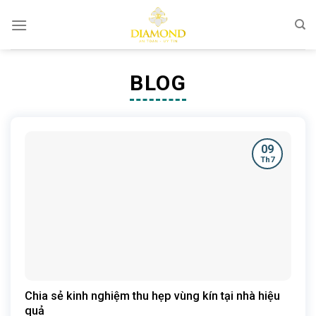
Chuyển
đến
nội
dung
BLOG
09
Th7
Chia sẻ kinh nghiệm thu hẹp vùng kín tại nhà hiệu
quả